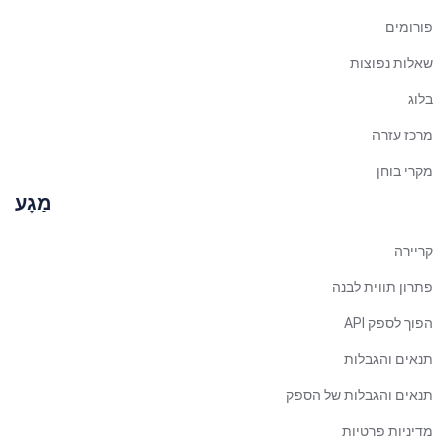
פורומים
Arabic (UAE)
Spanish (Chile)
שאלות נפוצות
Arabic (Kuwait)
בלוג
Dutch
מרכז עזרה
Arabic (Qatar)
מקרי בוחן
Spanish (Ecuador)
מַגָע
French (Belgium)
קריירה
Arabic (Oman)
פתרון תווית לבנה
Arabic (Saudi Arabia)
הפוך לספק API
Indonesian
תנאים והגבלות
Tagalog
Turkish
תנאים והגבלות של הספק
German
מדיניות פרטיות