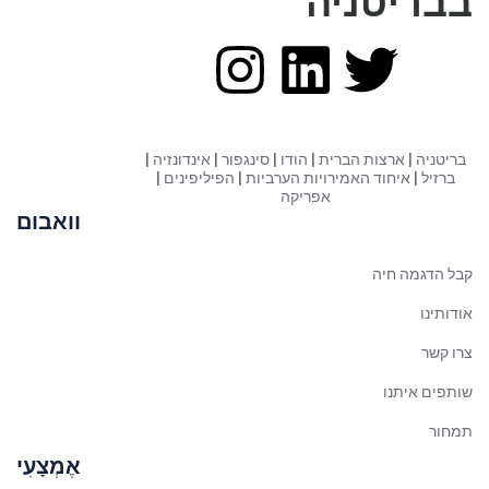
בבריטניה
Italian
Greek
Danish
Assamese
בריטניה | ארצות הברית | הודו | סינגפור | אינדונזיה |
Spanish (Mexico)
ברזיל | איחוד האמירויות הערביות | הפיליפינים |
אפריקה
Hindi
וואבום
Spanish (Spain)
Moroccan Arabic
קבל הדגמה חיה
Serbian
אודותינו
Russian
צרו קשר
Spanish (Venezuela)
שותפים איתנו
Arabic (Bahrain)
תמחור
Swedish
אֶמְצָעִי
Romanian