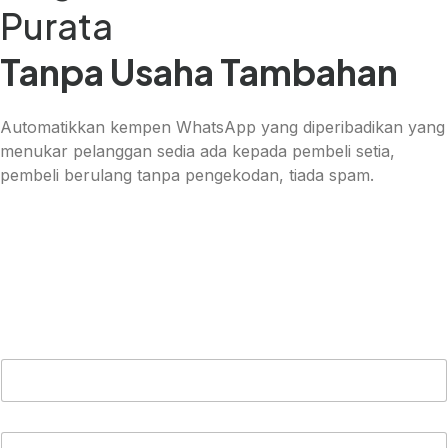
Spanish (Chile)
Purata
Arabic (Kuwait)
Tanpa Usaha Tambahan
Dutch
Arabic (Qatar)
Automatikkan kempen WhatsApp yang diperibadikan yang
Spanish (Ecuador)
menukar pelanggan sedia ada kepada pembeli setia,
pembeli berulang tanpa pengekodan, tiada spam.
French (Belgium)
Arabic (Oman)
Arabic (Saudi Arabia)
Indonesian
Tagalog
Turkish
German
Spanish (Peru)
Bengali