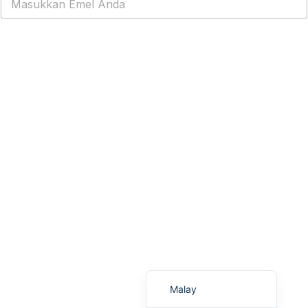
Portuguese
Urdu
Dapatkan WhatsApp Cloud API PERCUMA
Telugu
Kazakh
Spanish (Colombia)
Spanish (Argentina)
Uzbek
Hebrew
Vietnamese
Thai
Polish
English
Malay