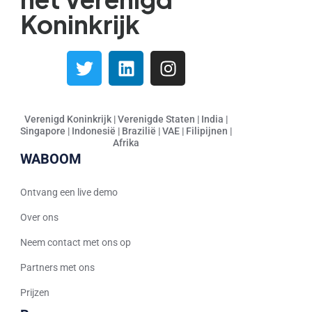
Persian
Koninkrijk
Italian
Greek
Danish
Assamese
Verenigd Koninkrijk | Verenigde Staten | India |
Spanish (Mexico)
Singapore | Indonesië | Brazilië | VAE | Filipijnen |
Afrika
Hindi
WABOOM
Spanish (Spain)
Moroccan Arabic
Ontvang een live demo
Serbian
Over ons
Russian
Neem contact met ons op
Spanish (Venezuela)
Partners met ons
Arabic (Bahrain)
Prijzen
Swedish