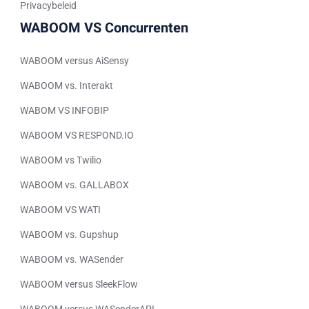
Spanish (Peru)
Privacybeleid
WABOOM VS Concurrenten
Bengali
Portuguese
WABOOM versus AiSensy
Urdu
WABOOM vs. Interakt
Telugu
WABOM VS INFOBIP
Kazakh
WABOOM VS RESPOND.IO
Spanish (Colombia)
WABOOM vs Twilio
Spanish (Argentina)
Uzbek
WABOOM vs. GALLABOX
Hebrew
WABOOM VS WATI
Vietnamese
WABOOM vs. Gupshup
Thai
WABOOM vs. WASender
Polish
WABOOM versus SleekFlow
Malay