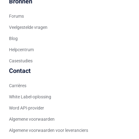
Bronnen
Romanian
Forums
Arabic (UAE)
Spanish (Chile)
Veelgestelde vragen
Arabic (Kuwait)
Blog
Arabic (Qatar)
Helpcentrum
Spanish (Ecuador)
Casestudies
French (Belgium)
Contact
Arabic (Oman)
Carrières
Arabic (Saudi Arabia)
White Label-oplossing
Indonesian
Word API-provider
Tagalog
Algemene voorwaarden
Turkish
German
Algemene voorwaarden voor leveranciers