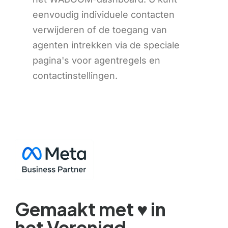
eenvoudig individuele contacten
verwijderen of de toegang van
Chinese (Hong Kong)
agenten intrekken via de speciale
Chinese (China)
pagina's voor agentregels en
Chinese (Taiwan)
contactinstellingen.
Ukrainian
Tamil
Panjabi
Kurdish
Kannada
Japanese
Gujarati
French (France)
Gemaakt met ♥️ in
Malayalam
het Verenigd