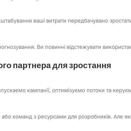
асштабування ваші витрати передбачувано зроста
огнозування. Ви повинні відстежувати використан
ого партнера для зростання
апускаємо кампанії, оптимізуємо потоки та керу
 або команд з ресурсами для розробників. Але якщ