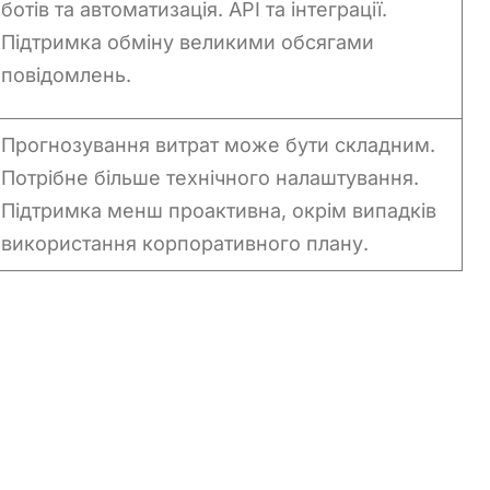
ботів та автоматизація. API та інтеграції.
Chinese (China)
Підтримка обміну великими обсягами
Chinese (Taiwan)
повідомлень.
Tamil
Panjabi
Прогнозування витрат може бути складним.
Kurdish
Потрібне більше технічного налаштування.
Kannada
Підтримка менш проактивна, окрім випадків
Japanese
використання корпоративного плану.
Gujarati
French (France)
Malayalam
Persian
Italian
Greek
Danish