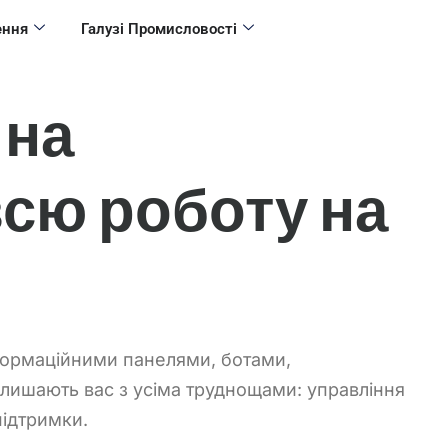
ення
Галузі Промисловості
 на
всю роботу на
нформаційними панелями, ботами,
алишають вас з усіма труднощами: управління
підтримки.