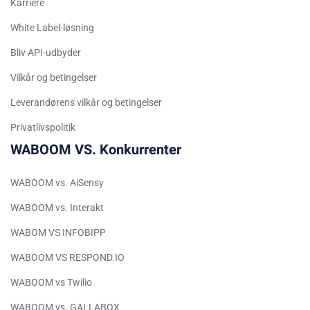
Karriere
Arabic (Saudi Arabia)
White Label-løsning
Indonesian
Bliv API-udbyder
Tagalog
Vilkår og betingelser
Turkish
German
Leverandørens vilkår og betingelser
Spanish (Peru)
Privatlivspolitik
WABOOM VS. Konkurrenter
Bengali
Portuguese
WABOOM vs. AiSensy
Urdu
WABOOM vs. Interakt
Telugu
WABOM VS INFOBIPP
Kazakh
WABOOM VS RESPOND.IO
Spanish (Colombia)
WABOOM vs Twilio
Spanish (Argentina)
Uzbek
WABOOM vs. GALLABOX