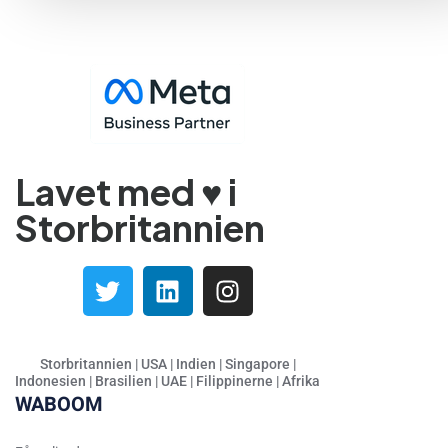
Kannada
Japanese
Gujarati
French (France)
Malayalam
Lavet med ♥️ i
Persian
Storbritannien
Italian
Greek
Assamese
Spanish (Mexico)
Hindi
Storbritannien | USA | Indien | Singapore |
Indonesien | Brasilien | UAE | Filippinerne | Afrika
Spanish (Spain)
WABOOM
Moroccan Arabic