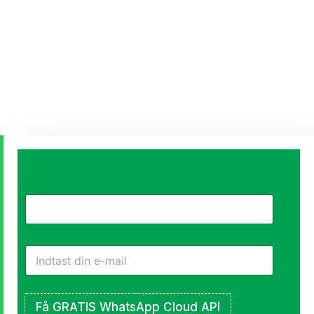
Start
gratis
Få
klik-
for-
Få GRATIS WhatsApp Cloud API