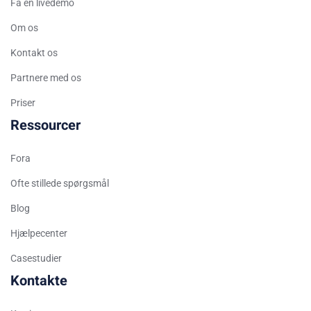
Serbian
Få en livedemo
Russian
Om os
Spanish (Venezuela)
Kontakt os
Arabic (Bahrain)
Partnere med os
Swedish
Priser
Romanian
Ressourcer
Arabic (UAE)
Fora
Spanish (Chile)
Arabic (Kuwait)
Ofte stillede spørgsmål
Dutch
Blog
Arabic (Qatar)
Hjælpecenter
Spanish (Ecuador)
Casestudier
French (Belgium)
Kontakte
Arabic (Oman)