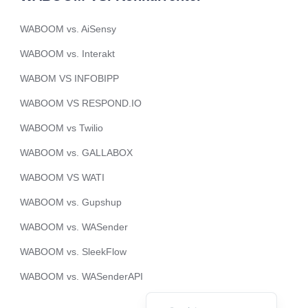
Portuguese
WABOOM vs. AiSensy
Urdu
WABOOM vs. Interakt
Telugu
WABOM VS INFOBIPP
Kazakh
WABOOM VS RESPOND.IO
Spanish (Colombia)
WABOOM vs Twilio
Spanish (Argentina)
Uzbek
WABOOM vs. GALLABOX
Hebrew
WABOOM VS WATI
Vietnamese
WABOOM vs. Gupshup
Thai
WABOOM vs. WASender
Polish
WABOOM vs. SleekFlow
Malay
WABOOM vs. WASenderAPI
English