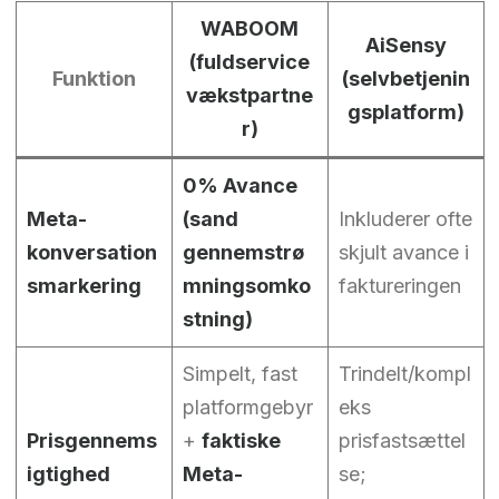
WABOOM
AiSensy
(fuldservice
Funktion
(selvbetjenin
vækstpartne
gsplatform)
r)
0% Avance
Meta-
(sand
Inkluderer ofte
konversation
gennemstrø
skjult avance i
smarkering
mningsomko
faktureringen
stning)
Simpelt, fast
Trindelt/kompl
platformgebyr
eks
Prisgennems
+
faktiske
prisfastsættel
igtighed
Meta-
se;