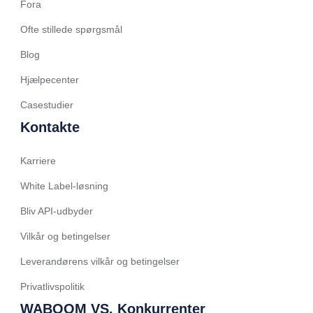
Fora
Spanish (Chile)
Arabic (Kuwait)
Ofte stillede spørgsmål
Dutch
Blog
Arabic (Qatar)
Hjælpecenter
Spanish (Ecuador)
Casestudier
French (Belgium)
Kontakte
Arabic (Oman)
Karriere
Arabic (Saudi Arabia)
White Label-løsning
Indonesian
Bliv API-udbyder
Tagalog
Vilkår og betingelser
Turkish
German
Leverandørens vilkår og betingelser
Spanish (Peru)
Privatlivspolitik
Bengali
WABOOM VS. Konkurrenter