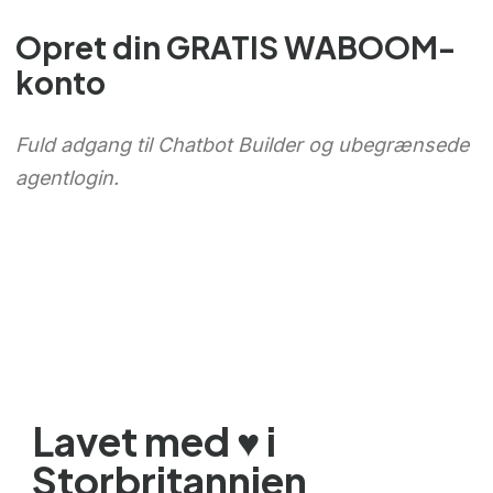
Chinese (Hong Kong)
Opret din GRATIS WABOOM-
Chinese (China)
konto
Chinese (Taiwan)
Ukrainian
Fuld adgang til Chatbot Builder og ubegrænsede
Tamil
agentlogin.
Panjabi
Kurdish
Kannada
Japanese
Gujarati
French (France)
Malayalam
Lavet med ♥️ i
Persian
Storbritannien
Italian