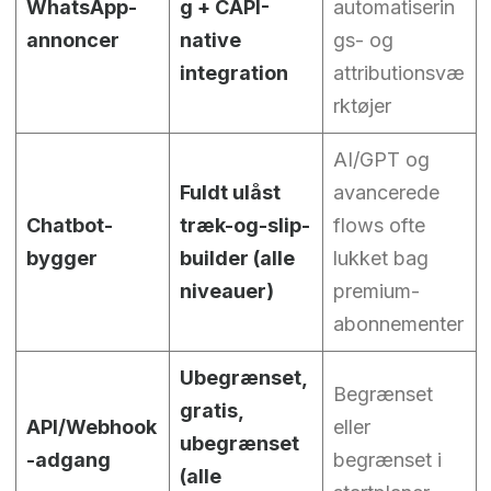
WhatsApp-
g + CAPI-
automatiserin
annoncer
native
gs- og
integration
attributionsvæ
rktøjer
AI/GPT og
Fuldt ulåst
avancerede
Chatbot-
træk-og-slip-
flows ofte
bygger
builder (alle
lukket bag
niveauer)
premium-
abonnementer
Ubegrænset,
Begrænset
gratis,
API/Webhook
eller
ubegrænset
-adgang
begrænset i
(alle