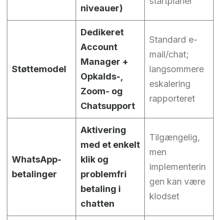
startplaner
niveauer)
Dedikeret
Standard e-
Account
mail/chat;
Manager +
Støttemodel
langsommere
Opkalds-,
eskalering
Zoom- og
rapporteret
Chatsupport
Aktivering
Tilgængelig,
med et enkelt
men
WhatsApp-
klik og
implementerin
betalinger
problemfri
gen kan være
betaling i
klodset
chatten