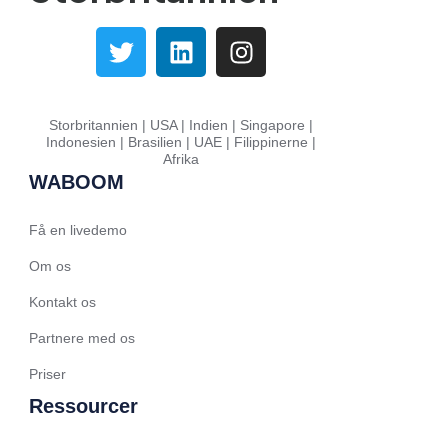
Greek
Assamese
Spanish (Mexico)
Storbritannien | USA | Indien | Singapore |
Hindi
Indonesien | Brasilien | UAE | Filippinerne |
Afrika
Spanish (Spain)
WABOOM
Moroccan Arabic
Serbian
Få en livedemo
Russian
Om os
Spanish (Venezuela)
Kontakt os
Arabic (Bahrain)
Partnere med os
Swedish
Priser
Romanian
Ressourcer
Arabic (UAE)