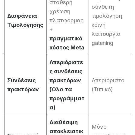
σταθερή
σύνθετη
χρέωση
Διαφάνεια
τιμολόγηση·
πλατφόρμας
Τιμολόγησης
κοινή
+
λειτουργία
πραγματικό
gatening
κόστος Meta
Απεριόριστε
ς συνδέσεις
Συνδέσεις
πρακτόρων
Απεριόριστο
πρακτόρων
(Όλα τα
(Τυπικό)
προγράμματ
α)
Διαθέσιμη
Μόνο
αποκλειστικ