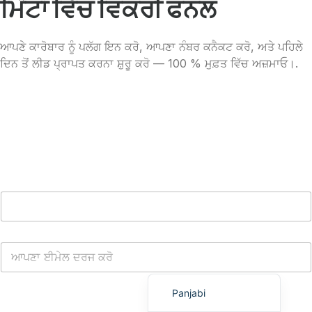
ਮਿੰਟਾਂ ਵਿੱਚ ਵਿਕਰੀ ਫਨਲ
Urdu
Telugu
ਆਪਣੇ ਕਾਰੋਬਾਰ ਨੂੰ ਪਲੱਗ ਇਨ ਕਰੋ, ਆਪਣਾ ਨੰਬਰ ਕਨੈਕਟ ਕਰੋ, ਅਤੇ ਪਹਿਲੇ
ਦਿਨ ਤੋਂ ਲੀਡ ਪ੍ਰਾਪਤ ਕਰਨਾ ਸ਼ੁਰੂ ਕਰੋ — 100 % ਮੁਫ਼ਤ ਵਿੱਚ ਅਜ਼ਮਾਓ।.
Kazakh
Spanish (Colombia)
Spanish (Argentina)
Uzbek
Hebrew
Vietnamese
Thai
Polish
Malay
English
Panjabi
ਮੁਫ਼ਤ WhatsApp ਕਲਾਊਡ API ਪ੍ਰਾਪਤ ਕਰੋ