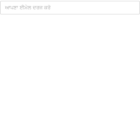
ਮੁਫ਼ਤ WhatsApp ਕਲਾਊਡ API ਪ੍ਰਾਪਤ ਕਰੋ