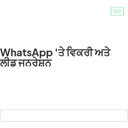
ਲੀਡਾਂ ਨੂੰ ਕੈਪਚਰ ਕਰੋ। ਤੇਜ਼ੀ ਨਾਲ ਬਦਲੋ
WhatsApp 'ਤੇ ਵਿਕਰੀ ਅਤੇ
ਲੀਡ ਜਨਰੇਸ਼ਨ
ਇਸ਼ਤਿਹਾਰ ਕਲਿੱਕਾਂ ਤੋਂ ਲੈ ਕੇ QR ਸਕੈਨ ਅਤੇ ਵੈੱਬਸਾਈਟ ਪੁੱਛਗਿੱਛਾਂ
ਤੱਕ, ਹਰ ਗੱਲਬਾਤ ਦੁਨੀਆ ਦੀ ਮਨਪਸੰਦ ਮੈਸੇਜਿੰਗ ਐਪ 'ਤੇ ਸ਼ੁਰੂ ਹੁੰਦੀ ਹੈ
ਅਤੇ ਤੁਹਾਡੇ ਕਾਰੋਬਾਰ ਲਈ ਵਧੇਰੇ ਵਿਕਰੀ ਨਾਲ ਖਤਮ ਹੁੰਦੀ ਹੈ।