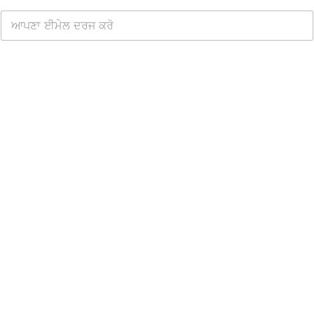
Chinese (China)
Chinese (Taiwan)
Ukrainian
ਮੁਫ਼ਤ WhatsApp ਕਲਾਊਡ API ਪ੍ਰਾਪਤ ਕਰੋ
Tamil
Kurdish
Kannada
Japanese
Gujarati
French (France)
Malayalam
Persian
Italian
Greek
Danish