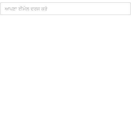
ਮੁਫ਼ਤ WhatsApp ਕਲਾਊਡ API ਪ੍ਰਾਪਤ ਕਰੋ