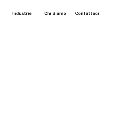
Industrie
Chi Siamo
Contattaci
ull'app di messaggistica preferita al mondo e termina