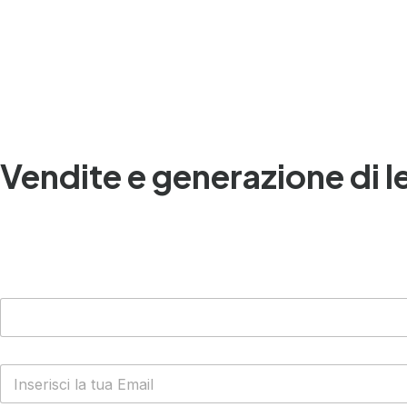
Cattura lead. Converti più velocemente
Vendite e generazione di
Dai clic sugli annunci alle scansioni dei codici QR fino
con maggiori vendite per la tua attività.