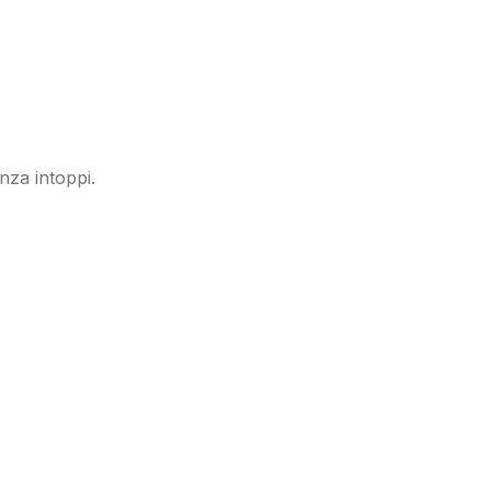
Chinese (China)
Chinese (Taiwan)
Ukrainian
Tamil
Panjabi
nza intoppi.
Kurdish
Kannada
Japanese
Gujarati
French (France)
Malayalam
Persian
Greek
Danish