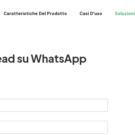
Caratteristiche Del Prodotto
Casi D'uso
Soluzioni
 lead su WhatsApp
 alle richieste sui siti web, ogni conversazione inizia s