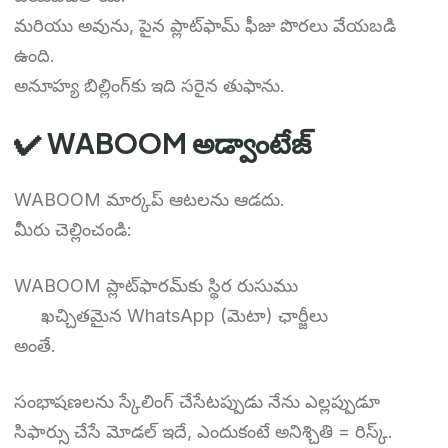
మరియు అవును, పైన ప్లాట్‌ఫామ్ ఫీజు పొరలు వేయబడి
ఉంది.
అనూహ్య బిల్లింగ్‌కు ఇది సరైన తుఫాను.
✔ WABOOM అడ్వాంటేజ్
WABOOM మార్కప్ ఆటలను ఆడదు.
మీరు చెల్లించండి:
WABOOM ప్లాట్‌ఫారమ్‌కు స్థిర రుసుము
ఖచ్చితమైన WhatsApp (మెటా) ఛార్జీలు
అంతే.
సంభాషణలను స్కేలింగ్ చేసేటప్పుడు నేను ఎల్లప్పుడూ
సిఫార్సు చేసే మోడల్ ఇదే, ఎందుకంటే అనిశ్చితి = రిస్క్.