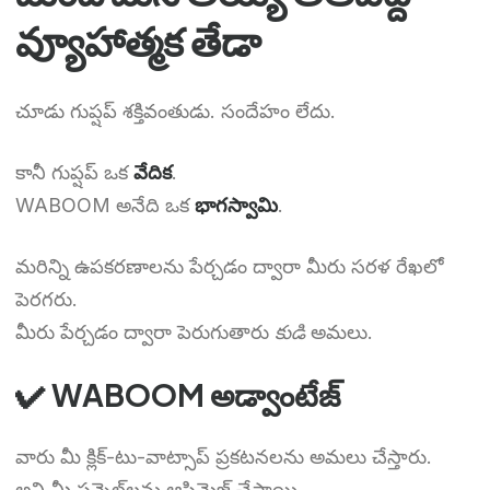
వ్యూహాత్మక తేడా
చూడు గుప్షప్ శక్తివంతుడు. సందేహం లేదు.
కానీ గుప్షప్ ఒక
వేదిక
.
WABOOM అనేది ఒక
భాగస్వామి
.
మరిన్ని ఉపకరణాలను పేర్చడం ద్వారా మీరు సరళ రేఖలో
పెరగరు.
మీరు పేర్చడం ద్వారా పెరుగుతారు
కుడి
అమలు.
✔ WABOOM అడ్వాంటేజ్
వారు మీ క్లిక్-టు-వాట్సాప్ ప్రకటనలను అమలు చేస్తారు.
అవి మీ ఫన్నెల్‌లను ఆప్టిమైజ్ చేస్తాయి.