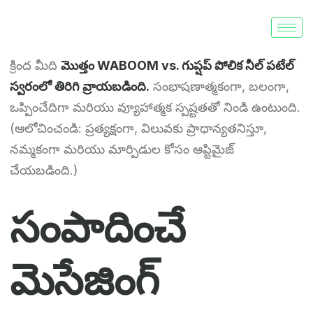
క్రింద మీది
మొత్తం WABOOM vs. గుప్షప్ పోలిక నీల్ పటేల్
స్వరంలో తిరిగి వ్రాయబడింది.
సంభాషణాత్మకంగా, బలంగా,
ఒప్పించేదిగా మరియు వ్యూహాత్మక స్పష్టతతో నిండి ఉంటుంది.
(ఆలోచించండి: ప్రత్యక్షంగా, విలువకు ప్రాధాన్యతనిస్తూ,
నమ్మకంగా మరియు మార్పిడుల కోసం ఆప్టిమైజ్
చేయబడింది.)
సంపాదించే
మెసేజింగ్