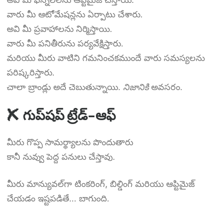
వారు మీ ఆటోమేషన్లను ఏర్పాటు చేశారు.
అవి మీ ప్రవాహాలను నిర్మిస్తాయి.
వారు మీ పనితీరును పర్యవేక్షిస్తారు.
మరియు మీరు వాటిని గమనించకముందే వారు సమస్యలను
పరిష్కరిస్తారు.
చాలా బ్రాండ్లు అదే చెబుతున్నాయి.
నిజానికి
అవసరం.
✘ గుప్‌షప్ ట్రేడ్-ఆఫ్
మీరు గొప్ప సామర్థ్యాలను పొందుతారు
కానీ నువ్వు పెద్ద పనులు చేస్తావు.
మీరు మాన్యువల్‌గా టింకరింగ్, బిల్డింగ్ మరియు ఆప్టిమైజ్
చేయడం ఇష్టపడితే... బాగుంది.