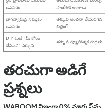
స్థిర ప్లాట్‌ఫామ్ రుసుము
అమలు చేయడానికి మరిన్ని
అవసరం
సాంకేతిక అంశాలు
భాగస్వామిపై నమ్మకం
తక్కువ అంచనా వేయదగిన
అవసరం
బిల్లింగ్
DIY కంటే "మీ కోసం
తక్కువ వ్యూహాత్మక మద్దతు
చేసినవి" ఎక్కువ
తరచుగా అడిగే
ప్రశ్నలు
WABOOM నిజంగా 0% మార్కప్‌ను