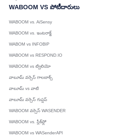
Spanish (Peru)
WABOOM VS పోటీదారులు
Bengali
WABOOM vs. AiSensy
Portuguese
WABOOM vs. ఇంటరాక్ట్
Urdu
WABOM vs INFOBIP
Kazakh
WABOOM vs RESPOND.IO
Spanish (Colombia)
WABOOM vs ట్విలియో
Spanish (Argentina)
Uzbek
వాబూమ్ వర్సెస్ గాలబాక్స్
Hebrew
వాబూమ్ vs వాటి
Vietnamese
వాబూమ్ వర్సెస్ గుప్షప్
Thai
WABOOM వర్సెస్ WASENDER
Polish
WABOOM vs. స్లీక్‌ఫ్లో
Malay
WABOOM vs WASenderAPI