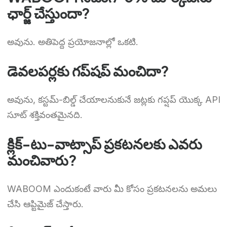
ఛార్జ్ చేస్తుందా?
అవును. అతిపెద్ద ప్రయోజనాల్లో ఒకటి.
డెవలపర్లకు గప్‌షప్ మంచిదా?
అవును, కస్టమ్-బిల్డ్ చేయాలనుకునే జట్లకు గప్షప్ యొక్క API
సూట్ శక్తివంతమైనది.
క్లిక్-టు-వాట్సాప్ ప్రకటనలకు ఎవరు
మంచివారు?
WABOOM ఎందుకంటే వారు మీ కోసం ప్రకటనలను అమలు
చేసి ఆప్టిమైజ్ చేస్తారు.