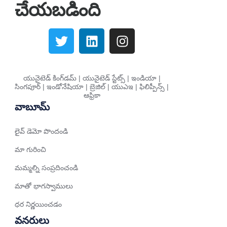
చేయబడింది
Italian
Greek
Danish
Assamese
యునైటెడ్ కింగ్‌డమ్ | యునైటెడ్ స్టేట్స్ | ఇండియా |
Spanish (Mexico)
సింగపూర్ | ఇండోనేషియా | బ్రెజిల్ | యుఎఇ | ఫిలిప్పీన్స్ |
ఆఫ్రికా
Hindi
వాబూమ్
Spanish (Spain)
Moroccan Arabic
లైవ్ డెమో పొందండి
Serbian
మా గురించి
Russian
మమ్మల్ని సంప్రదించండి
Spanish (Venezuela)
మాతో భాగస్వాములు
Arabic (Bahrain)
ధర నిర్ణయించడం
Swedish
వనరులు