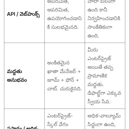
అపరిమిత,
చాలా బలంగా
అపరిమిత,
ఉంది కానీ
API / వెబ్‌హుక్స్
ఉపయోగించడాని
నిర్వహించడానికి
కి సులభమైనది.
సాంకేతికంగా
ఉంది.
మీరు
ఎంటర్‌ప్రైజ్
అంకితమైన
అయితే తప్ప
మద్దతు
ఖాతా మేనేజర్ +
ప్రామాణిక
అనుభవం
జూమ్ + ఫోన్ +
మద్దతు.
చాట్. చురుకైనది.
డిఫాల్ట్‌గా ఎక్కువ
స్వీయ సేవ.
ఎంటర్‌ప్రైజ్-
అధిక-వాల్యూమ్
స్కేల్ వేగం
సిద్ధంగా ఉంది,
ప్రసారం / అధిక-