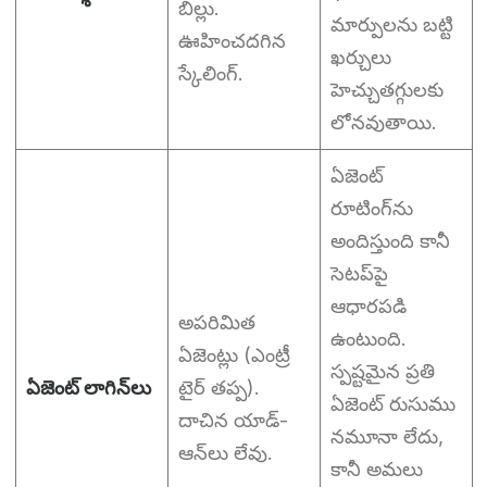
బిల్లు.
మార్పులను బట్టి
ఊహించదగిన
ఖర్చులు
స్కేలింగ్.
హెచ్చుతగ్గులకు
లోనవుతాయి.
ఏజెంట్
రూటింగ్‌ను
అందిస్తుంది కానీ
సెటప్‌పై
ఆధారపడి
అపరిమిత
ఉంటుంది.
ఏజెంట్లు (ఎంట్రీ
స్పష్టమైన ప్రతి
ఏజెంట్ లాగిన్‌లు
టైర్ తప్ప).
ఏజెంట్ రుసుము
దాచిన యాడ్-
నమూనా లేదు,
ఆన్‌లు లేవు.
కానీ అమలు