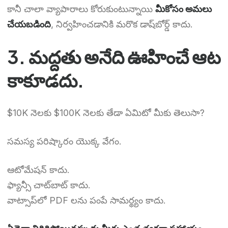
కానీ చాలా వ్యాపారాలు కోరుకుంటున్నాయి
మీకోసం అమలు
చేయబడింది
, నిర్వహించడానికి మరొక డాష్‌బోర్డ్ కాదు.
3. మద్దతు అనేది ఊహించే ఆట
కాకూడదు.
$10K నెలకు $100K నెలకు తేడా ఏమిటో మీకు తెలుసా?
సమస్య పరిష్కారం యొక్క వేగం.
ఆటోమేషన్ కాదు.
ఫ్యాన్సీ చాట్‌బాట్ కాదు.
వాట్సాప్‌లో PDF లను పంపే సామర్థ్యం కాదు.