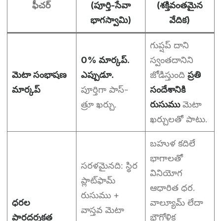
ఫీచర్
(పూర్తి-సేవా
(శక్తివంతమైన
భాగస్వామి)
వేదిక)
గుప్షప్ దాని
0% మార్కప్.
స్వంతదానిని
మెటా సంభాషణ
ఎప్పుడూ.
జోడిస్తుంది
ప్రతి
మార్కప్
పూర్తిగా పాస్-
సందేశానికి
త్రూ ఖర్చు.
రుసుము
మెటా
ఖర్చులతో పాటు.
బహుళ కదిలే
భాగాలతో
సరళమైనది: స్థిర
వినియోగ
ప్లాట్‌ఫామ్
ఆధారిత ధర.
రుసుము +
ధరల
వాల్యూమ్ లేదా
వాస్తవ మెటా
పారదర్శకత
భౌగోళిక