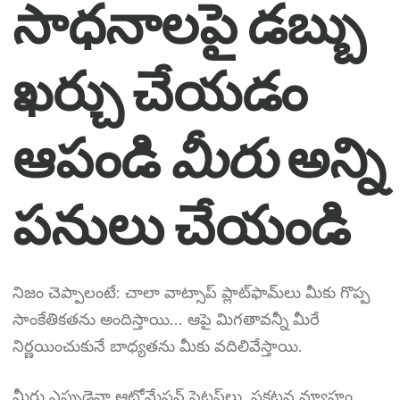
సాధనాలపై డబ్బు
ఖర్చు చేయడం
ఆపండి
మీరు
అన్ని
పనులు చేయండి
నిజం చెప్పాలంటే: చాలా వాట్సాప్ ప్లాట్‌ఫామ్‌లు మీకు గొప్ప
సాంకేతికతను అందిస్తాయి… ఆపై మిగతావన్నీ మీరే
నిర్ణయించుకునే బాధ్యతను మీకు వదిలివేస్తాయి.
మీరు ఎప్పుడైనా ఆటోమేషన్ సెటప్‌లు, ప్రకటన వ్యూహం,