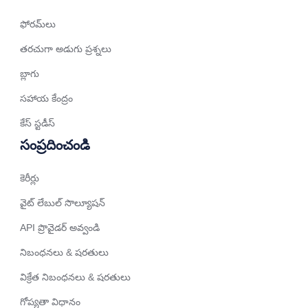
Romanian
ఫోరమ్‌లు
Arabic (UAE)
Spanish (Chile)
తరచుగా అడుగు ప్రశ్నలు
Arabic (Kuwait)
బ్లాగు
Dutch
సహాయ కేంద్రం
Arabic (Qatar)
కేస్ స్టడీస్
Spanish (Ecuador)
సంప్రదించండి
French (Belgium)
కెరీర్లు
Arabic (Oman)
వైట్ లేబుల్ సొల్యూషన్
Arabic (Saudi Arabia)
API ప్రొవైడర్ అవ్వండి
Indonesian
నిబంధనలు & షరతులు
Tagalog
Turkish
విక్రేత నిబంధనలు & షరతులు
German
గోప్యతా విధానం