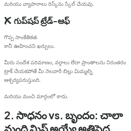
మరియు వ్యాపారాలు రిస్క్‌ను స్కేల్ చేయవు.
✘ గుప్‌షప్ ట్రేడ్-ఆఫ్
గొప్ప సాంకేతికత.
కానీ ఊహించని ఖర్చులు.
మీరు సందేశ పరిమాణం, వర్గాలు లేదా ప్రాంతాలను నిరంతరం
ట్రాక్ చేయకపోతే మీ నెలవారీ బిల్లు మిమ్మల్ని
ఆశ్చర్యపరుస్తుంది.
మరియు మంచి మార్గంలో కాదు.
2. సాధనం vs. బృందం: చాలా
మంది మిస్ అయ్యే అతిపెద్ద