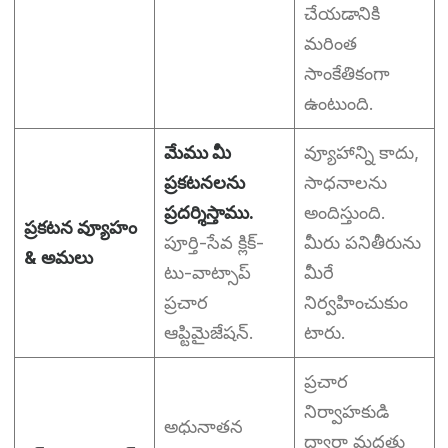
చేయడానికి
మరింత
సాంకేతికంగా
ఉంటుంది.
మేము మీ
వ్యూహాన్ని కాదు,
ప్రకటనలను
సాధనాలను
ప్రదర్శిస్తాము.
అందిస్తుంది.
ప్రకటన వ్యూహం
పూర్తి-సేవ క్లిక్-
మీరు పనితీరును
& అమలు
టు-వాట్సాప్
మీరే
ప్రచార
నిర్వహించుకుం
ఆప్టిమైజేషన్.
టారు.
ప్రచార
నిర్వాహకుడి
అధునాతన
ద్వారా మద్దతు