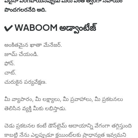
ఏదైనా విరిగిపోయినప్పుడు మీరు ఎంత త్వరగా సహాయం
పొందగలరనేది అది.
✔ WABOOM అడ్వాంటేజ్
అంకితమైన ఖాతా మేనేజర్.
జూమ్ చేయండి.
ఫోన్.
చాట్.
చురుకైన పర్యవేక్షణ.
మీ వ్యాపారం, మీ లక్ష్యాలు, మీ ప్రవాహాలు, మీ ప్రకటనలు
తెలిసిన వ్యక్తి మీకు లభిస్తాడు.
చెడు ప్రకటనల కంటే డౌన్‌టైమ్ ఆదాయాన్ని వేగంగా తగ్గిస్తుంది
కాబట్టి నేను ఎల్లప్పుడూ క్లయింట్‌లకు ప్రాధాన్యత ఇవ్వమని