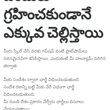
గ్రహించకుండానే
ఎక్కువ చెల్లిస్తాయి
మీరు స్కేల్ చేసే వరకు గప్‌షప్ వంటి ప్లాట్‌ఫామ్‌లు
సరసమైనవిగా కనిపిస్తాయి. ఎందుకంటే మీ వాల్యూమ్ పెరిగిన
తర్వాత:
మీకు సందేశం ద్వారా ఛార్జీ విధించబడుతుంది
సందేశ రకాన్ని బట్టి మీకు వేరే విధంగా ఛార్జీ
విధించబడుతుంది.
మీ నుండి దేశం ప్రకారం వేర్వేరు ఛార్జీలు వసూలు
చేయబడతాయి.