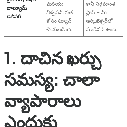
మరియు
కానీ నిర్గమాంశ
వాల్యూమ్
విశ్వసనీయత
ప్లాన్ + మీ
డెలివరీ
కోసం ట్యూన్
ఆర్కిటెక్చర్‌తో
చేయబడింది.
ముడిపడి ఉంది.
1. దాచిన ఖర్చు
సమస్య: చాలా
వ్యాపారాలు
ఎందుకు