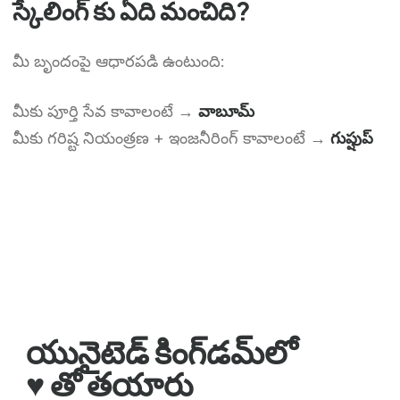
స్కేలింగ్ కు ఏది మంచిది?
Chinese (Hong Kong)
మీ బృందంపై ఆధారపడి ఉంటుంది:
Chinese (China)
Chinese (Taiwan)
మీకు పూర్తి సేవ కావాలంటే →
వాబూమ్
Ukrainian
మీకు గరిష్ట నియంత్రణ + ఇంజనీరింగ్ కావాలంటే →
గుప్షుప్
Tamil
Panjabi
Kurdish
Kannada
Japanese
Gujarati
French (France)
యునైటెడ్ కింగ్‌డమ్‌లో
Malayalam
♥️ తో తయారు
Persian