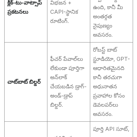
క్లిక్-టు-వాట్సాప్
విభజన +
ఉంది, కానీ మీ
ప్రకటనలు
CAPI-స్థానిక
అంతర్గత
రూటింగ్.
నైపుణ్యం
అవసరం.
రోబస్ట్ బాట్
ఫీచర్ పేవాల్‌లు
స్టూడియో, GPT-
లేకుండా పూర్తిగా
ఆధారితమైనది
అన్‌లాక్
కానీ తరచుగా
చాట్‌బాట్ బిల్డర్
చేయబడిన డ్రాగ్-
అధునాతన
అండ్-డ్రాప్
ప్రవాహాల కోసం
బిల్డర్.
డెవలపర్‌లు
అవసరం.
పూర్తి API సూట్,