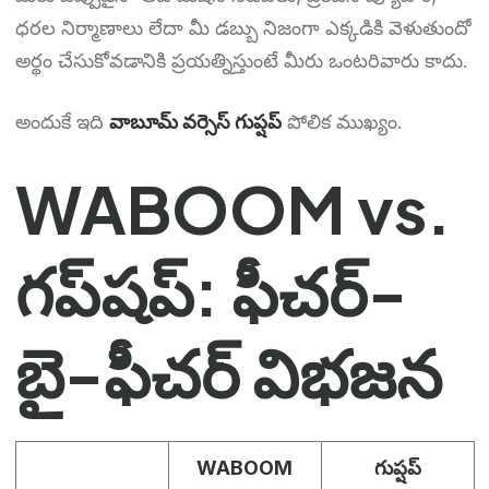
ధరల నిర్మాణాలు లేదా మీ డబ్బు నిజంగా ఎక్కడికి వెళుతుందో
అర్థం చేసుకోవడానికి ప్రయత్నిస్తుంటే మీరు ఒంటరివారు కాదు.
అందుకే ఇది
వాబూమ్ వర్సెస్ గుప్షప్
పోలిక ముఖ్యం.
WABOOM vs.
గప్‌షప్: ఫీచర్-
బై-ఫీచర్ విభజన
WABOOM
గుప్షప్