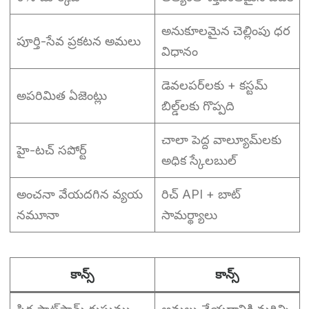
అనుకూలమైన చెల్లింపు ధర
పూర్తి-సేవ ప్రకటన అమలు
విధానం
డెవలపర్‌లకు + కస్టమ్
అపరిమిత ఏజెంట్లు
బిల్డ్‌లకు గొప్పది
చాలా పెద్ద వాల్యూమ్‌లకు
హై-టచ్ సపోర్ట్
అధిక స్కేలబుల్
అంచనా వేయదగిన వ్యయ
రిచ్ API + బాట్
నమూనా
సామర్థ్యాలు
కాన్స్
కాన్స్