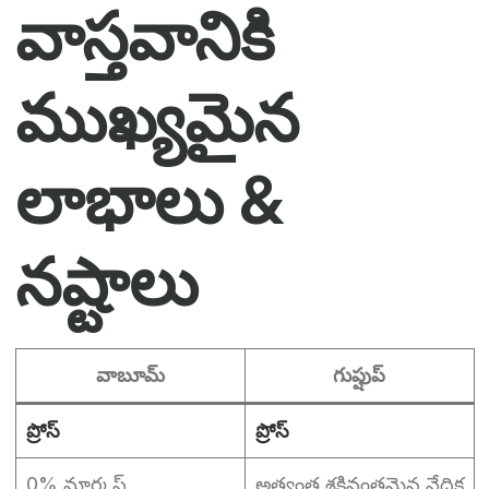
వాస్తవానికి
ముఖ్యమైన
లాభాలు &
నష్టాలు
వాబూమ్
గుప్షుప్
ప్రోస్
ప్రోస్
0% మార్కప్
అత్యంత శక్తివంతమైన వేదిక