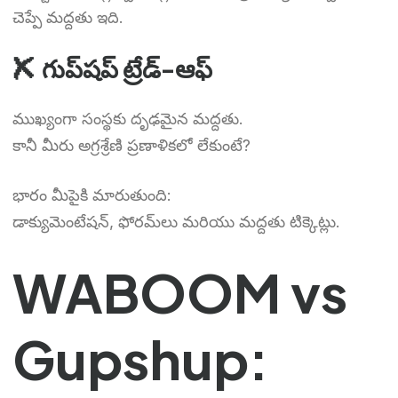
చెప్పే మద్దతు ఇది.
✘ గుప్‌షప్ ట్రేడ్-ఆఫ్
ముఖ్యంగా సంస్థకు దృఢమైన మద్దతు.
కానీ మీరు అగ్రశ్రేణి ప్రణాళికలో లేకుంటే?
భారం మీపైకి మారుతుంది:
డాక్యుమెంటేషన్, ఫోరమ్‌లు మరియు మద్దతు టిక్కెట్లు.
WABOOM vs
Gupshup: