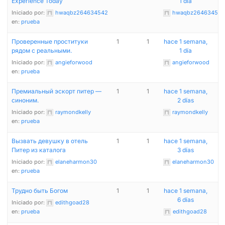
Experience Today
1 día
Iniciado por:
hwaqbz264634542
hwaqbz264634542
en:
prueba
Проверенные проституки
1
1
hace 1 semana,
рядом с реальными.
1 día
Iniciado por:
angieforwood
angieforwood
en:
prueba
Премиальный эскорт питер —
1
1
hace 1 semana,
синоним.
2 días
Iniciado por:
raymondkelly
raymondkelly
en:
prueba
Вызвать девушку в отель
1
1
hace 1 semana,
Питер из каталога
3 días
Iniciado por:
elaneharmon30
elaneharmon30
en:
prueba
Трудно быть Богом
1
1
hace 1 semana,
6 días
Iniciado por:
edithgoad28
en:
prueba
edithgoad28