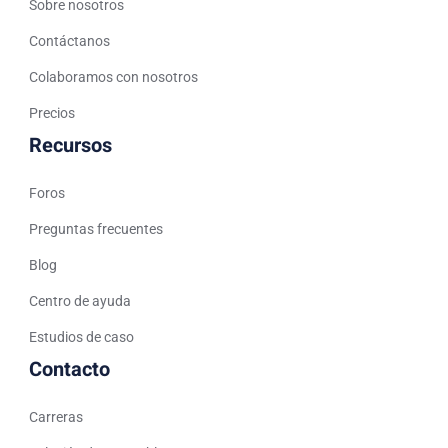
Sobre nosotros
Russian
Contáctanos
Spanish (Venezuela)
Colaboramos con nosotros
Arabic (Bahrain)
Precios
Swedish
Recursos
Romanian
Foros
Arabic (UAE)
Spanish (Chile)
Preguntas frecuentes
Arabic (Kuwait)
Blog
Dutch
Centro de ayuda
Arabic (Qatar)
Estudios de caso
Spanish (Ecuador)
Contacto
French (Belgium)
Carreras
Arabic (Oman)