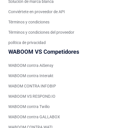
Solución de marca blanca
Arabic (Saudi Arabia)
Conviértete en proveedor de API
Indonesian
Términos y condiciones
Tagalog
Turkish
Términos y condiciones del proveedor
German
política de privacidad
WABOOM VS Competidores
Spanish (Peru)
Bengali
WABOOM contra AiSensy
Portuguese
WABOOM contra Interakt
Urdu
WABOM CONTRA INFOBIP
Telugu
WABOOM VS RESPOND.IO
Kazakh
WABOOM contra Twilio
Spanish (Argentina)
Uzbek
WABOOM contra GALLABOX
Hebrew
WABOOM CONTRA WATI