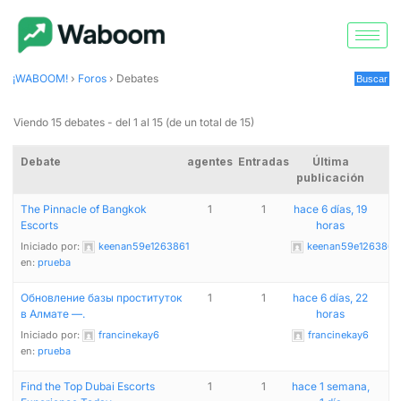
¡WABOOM!
›
Foros
›
Debates
Viendo 15 debates - del 1 al 15 (de un total de 15)
Debate
agentes
Entradas
Última
publicación
The Pinnacle of Bangkok
1
1
hace 6 días, 19
Escorts
horas
Iniciado por:
keenan59e1263861
keenan59e1263861
en:
prueba
Обновление базы проституток
1
1
hace 6 días, 22
в Алмате —.
horas
Iniciado por:
francinekay6
francinekay6
en:
prueba
Find the Top Dubai Escorts
1
1
hace 1 semana,