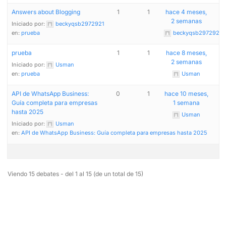
Answers about Blogging
1
1
hace 4 meses,
2 semanas
Iniciado por:
beckyqsb2972921
en:
prueba
beckyqsb2972921
prueba
1
1
hace 8 meses,
2 semanas
Iniciado por:
Usman
en:
prueba
Usman
API de WhatsApp Business:
0
1
hace 10 meses,
Chinese (Hong Kong)
Guía completa para empresas
1 semana
hasta 2025
Usman
Chinese (China)
Iniciado por:
Usman
en:
API de WhatsApp Business: Guía completa para empresas hasta 2025
Chinese (Taiwan)
Ukrainian
Tamil
Viendo 15 debates - del 1 al 15 (de un total de 15)
Panjabi
Kurdish
Kannada