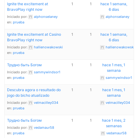
Ignite the excitement at
1
1
hace 1 semana,
BravoPlay right now
6 días
Iniciado por:
alphonselaney
alphonselaney
en:
prueba
Ignite the excitement at Casino
1
1
hace 1 semana,
BravoPlay right now
6 días
Iniciado por:
hallienowakowski
hallienowakowski
en:
prueba
Трудно быть Богом
1
1
hace 1 mes, 1
semana
Iniciado por:
sammywindsor1
en:
prueba
sammywindsor1
Descubra agora o resultado do
1
1
hace 1 mes, 1
jogo do bicho atualizado
semana
Iniciado por:
velmacilley034
velmacilley034
en:
prueba
Трудно быть Богом
1
1
hace 1 mes, 2
semanas
Iniciado por:
vedamaur58
en:
prueba
vedamaur58