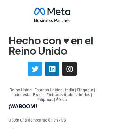
Japanese
Gujarati
French (France)
Malayalam
Hecho con ♥️ en el
Persian
Reino Unido
Italian
Greek
Danish
Assamese
Reino Unido | Estados Unidos | India | Singapur |
Spanish (Mexico)
Indonesia | Brasil | Emiratos Árabes Unidos |
Filipinas | África
Hindi
¡WABOOM!
Spanish (Spain)
Moroccan Arabic
Obtén una demostración en vivo
Serbian