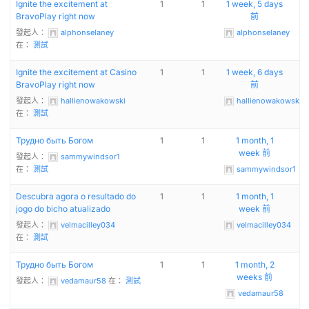
Ignite the excitement at
1
1
1 week, 5 days
BravoPlay right now
前
發起人：
alphonselaney
alphonselaney
在：
測試
Ignite the excitement at Casino
1
1
1 week, 6 days
BravoPlay right now
前
發起人：
hallienowakowski
hallienowakowski
在：
測試
Трудно быть Богом
1
1
1 month, 1
week 前
發起人：
sammywindsor1
在：
測試
sammywindsor1
Descubra agora o resultado do
1
1
1 month, 1
jogo do bicho atualizado
week 前
發起人：
velmacilley034
velmacilley034
在：
測試
Трудно быть Богом
1
1
1 month, 2
weeks 前
發起人：
vedamaur58
在：
測試
vedamaur58