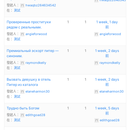
hwaqbz264634542
發起人：
hwaqbz264634542
在：
測試
Проверенные проституки
1
1
1 week, 1 day
рядом с реальными.
前
發起人：
angieforwood
angieforwood
在：
測試
Премиальный эскорт питер —
1
1
1 week, 2 days
синоним.
前
發起人：
raymondkelly
raymondkelly
在：
測試
Вызвать девушку в отель
1
1
1 week, 2 days
Питер из каталога
前
發起人：
elaneharmon30
elaneharmon30
在：
測試
Трудно быть Богом
1
1
1 week, 5 days
前
發起人：
edithgoad28
在：
測試
edithgoad28