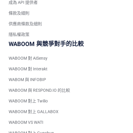
成為 API 提供者
Tagalog
條款及細則
Turkish
German
供應商條款及細則
Spanish (Peru)
隱私權政策
WABOOM 與競爭對手的比較
Bengali
Portuguese
WABOOM 對 AiSensy
Urdu
WABOOM 對 Interakt
Telugu
WABOM 與 INFOBIP
Kazakh
WABOOM 與 RESPOND.IO 的比較
Spanish (Colombia)
WABOOM 對上 Twilio
Spanish (Argentina)
Uzbek
WABOOM 對上 GALLABOX
Hebrew
WABOOM VS WATI
Vietnamese