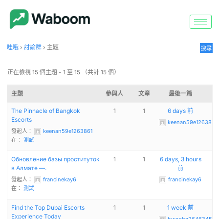
哇哦
›
討論群
›
主題
正在檢視 15 個主題 - 1 至 15 （共計 15 個）
主題
參與人
文章
最後一篇
The Pinnacle of Bangkok
1
1
6 days 前
Escorts
keenan59e1263861
發起人：
keenan59e1263861
在：
測試
Обновление базы проституток
1
1
6 days, 3 hours
в Алмате —.
前
發起人：
francinekay6
francinekay6
在：
測試
Find the Top Dubai Escorts
1
1
1 week 前
Experience Today