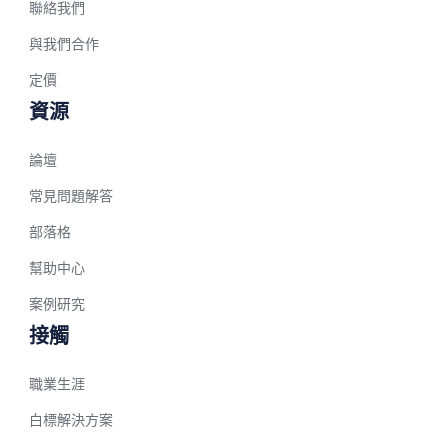
聯絡我們
Arabic (Bahrain)
與我們合作
Swedish
定價
Romanian
資源
Arabic (UAE)
論壇
Spanish (Chile)
Arabic (Kuwait)
常見問題解答
Dutch
部落格
Arabic (Qatar)
幫助中心
Spanish (Ecuador)
案例研究
French (Belgium)
接觸
Arabic (Oman)
職業生涯
Arabic (Saudi Arabia)
白標解決方案
Indonesian