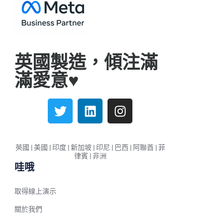
French (France)
Malayalam
Persian
英國製造，傾注滿
Italian
滿愛意♥️
Greek
Danish
Assamese
Spanish (Mexico)
Hindi
英國 | 美國 | 印度 | 新加坡 | 印尼 | 巴西 | 阿聯酋 | 菲
律賓 | 非洲
Spanish (Spain)
哇哦
Moroccan Arabic
Serbian
取得線上演示
Russian
關於我們
Spanish (Venezuela)