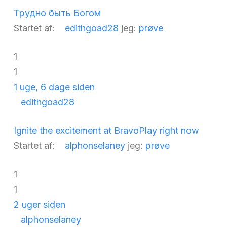
Трудно быть Богом
Startet af:
edithgoad28
jeg:
prøve
1
1
1 uge, 6 dage siden
edithgoad28
Ignite the excitement at BravoPlay right now
Startet af:
alphonselaney
jeg:
prøve
1
1
2 uger siden
alphonselaney