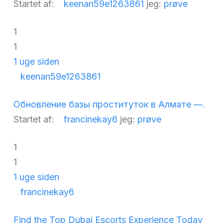
Startet af:
keenan59e1263861
jeg:
prøve
1
1
1 uge siden
keenan59e1263861
Обновление базы проституток в Алмате —.
Startet af:
francinekay6
jeg:
prøve
1
1
1 uge siden
francinekay6
Find the Top Dubai Escorts Experience Today