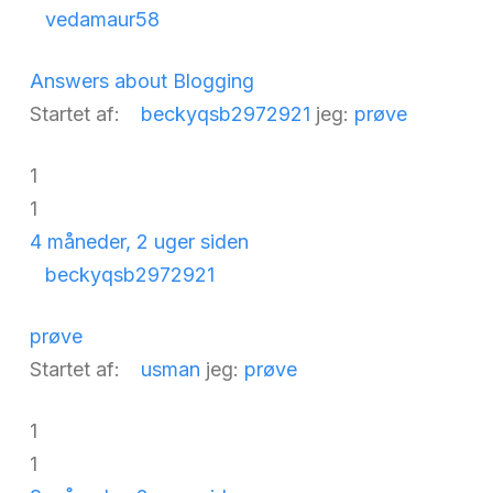
vedamaur58
Answers about Blogging
Startet af:
beckyqsb2972921
jeg:
prøve
1
1
4 måneder, 2 uger siden
beckyqsb2972921
prøve
Startet af:
usman
jeg:
prøve
1
1