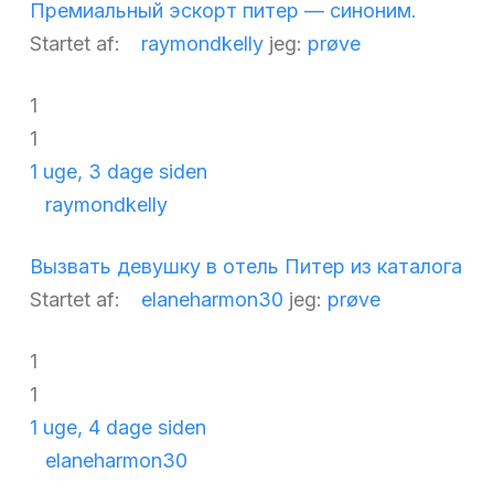
Премиальный эскорт питер — синоним.
Startet af:
raymondkelly
jeg:
prøve
1
1
1 uge, 3 dage siden
raymondkelly
Вызвать девушку в отель Питер из каталога
Startet af:
elaneharmon30
jeg:
prøve
1
1
1 uge, 4 dage siden
elaneharmon30