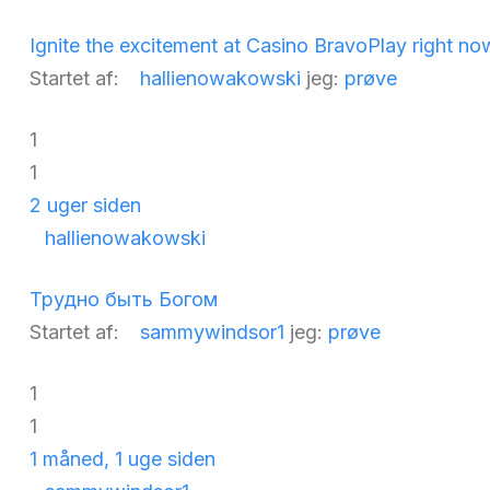
Ignite the excitement at Casino BravoPlay right no
Startet af:
hallienowakowski
jeg:
prøve
1
1
2 uger siden
hallienowakowski
Трудно быть Богом
Startet af:
sammywindsor1
jeg:
prøve
1
1
1 måned, 1 uge siden