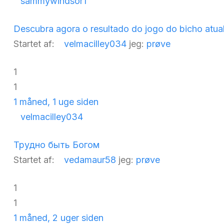
sammywindsor1
Descubra agora o resultado do jogo do bicho atua
Startet af:
velmacilley034
jeg:
prøve
1
1
1 måned, 1 uge siden
velmacilley034
Трудно быть Богом
Startet af:
vedamaur58
jeg:
prøve
1
1
1 måned, 2 uger siden