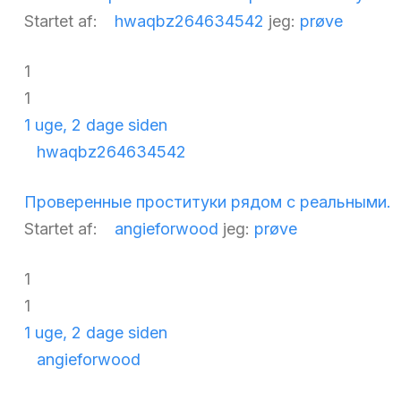
Startet af:
hwaqbz264634542
jeg:
prøve
1
1
1 uge, 2 dage siden
hwaqbz264634542
Проверенные проституки рядом с реальными.
Startet af:
angieforwood
jeg:
prøve
1
1
1 uge, 2 dage siden
angieforwood