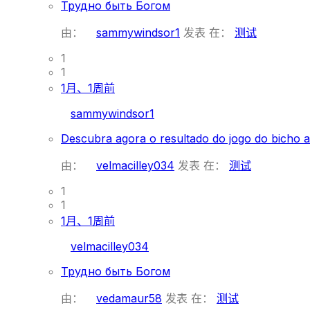
Трудно быть Богом
由：
sammywindsor1
发表
在：
测试
1
1
1月、1周前
sammywindsor1
Descubra agora o resultado do jogo do bicho a
由：
velmacilley034
发表
在：
测试
1
1
1月、1周前
velmacilley034
Трудно быть Богом
由：
vedamaur58
发表
在：
测试