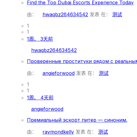
Find the Top Dubai Escorts Experience Today
由：
hwaqbz264634542
发表
在：
测试
1
1
1周、 3天前
hwaqbz264634542
Проверенные проституки рядом с реальны
由：
angieforwood
发表
在：
测试
1
1
1周、 4天前
angieforwood
Премиальный эскорт питер — синоним.
由：
raymondkelly
发表
在：
测试