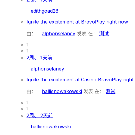
edithgoad28
Ignite the excitement at BravoPlay right now
由：
alphonselaney
发表
在：
测试
1
1
2周、 1天前
alphonselaney
Ignite the excitement at Casino BravoPlay righ
由：
hallienowakowski
发表
在：
测试
1
1
2周、 2天前
hallienowakowski