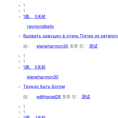
1
1
1周、 5天前
raymondkelly
Вызвать девушку в отель Питер из каталог
由：
elaneharmon30
发表
在：
测试
1
1
1周、 5天前
elaneharmon30
Трудно быть Богом
由：
edithgoad28
发表
在：
测试
1
1
2周、 1天前