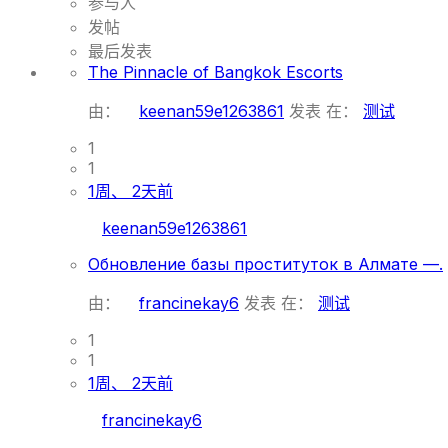
参与人
发帖
最后发表
The Pinnacle of Bangkok Escorts
由：
keenan59e1263861
发表
在：
测试
1
1
1周、 2天前
keenan59e1263861
Обновление базы проституток в Алмате —.
由：
francinekay6
发表
在：
测试
1
1
1周、 2天前
francinekay6