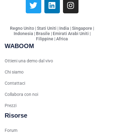
Danish
Assamese
Spanish (Mexico)
Regno Unito | Stati Uniti | India | Singapore |
Indonesia | Brasile | Emirati Arabi Uniti |
Hindi
Filippine | Africa
WABOOM
Spanish (Spain)
Moroccan Arabic
Ottieni una demo dal vivo
Serbian
Chi siamo
Russian
Contattaci
Spanish (Venezuela)
Collabora con noi
Arabic (Bahrain)
Prezzi
Swedish
Risorse
Romanian
Arabic (UAE)
Forum
Spanish (Chile)