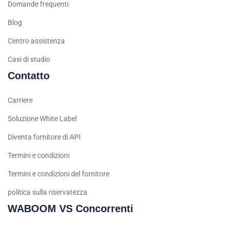
Domande frequenti
Arabic (Kuwait)
Blog
Dutch
Centro assistenza
Arabic (Qatar)
Casi di studio
Spanish (Ecuador)
Contatto
French (Belgium)
Arabic (Oman)
Carriere
Arabic (Saudi Arabia)
Soluzione White Label
Indonesian
Diventa fornitore di API
Tagalog
Termini e condizioni
Turkish
Termini e condizioni del fornitore
German
politica sulla riservatezza
Spanish (Peru)
WABOOM VS Concorrenti
Bengali