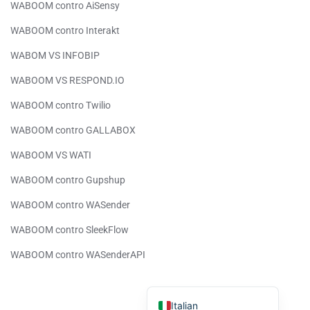
WABOOM contro AiSensy
Portuguese
WABOOM contro Interakt
Urdu
Telugu
WABOM VS INFOBIP
Kazakh
WABOOM VS RESPOND.IO
Spanish (Colombia)
WABOOM contro Twilio
Spanish (Argentina)
WABOOM contro GALLABOX
Uzbek
WABOOM VS WATI
Hebrew
WABOOM contro Gupshup
Vietnamese
WABOOM contro WASender
Thai
WABOOM contro SleekFlow
Polish
WABOOM contro WASenderAPI
Malay
English
Italian