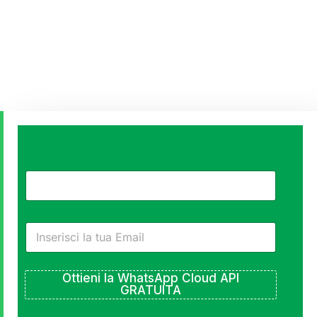
Riconquistare
i
clienti
Proprio
dentro
Ottieni la WhatsApp Cloud API
GRATUITA
WhatsApp