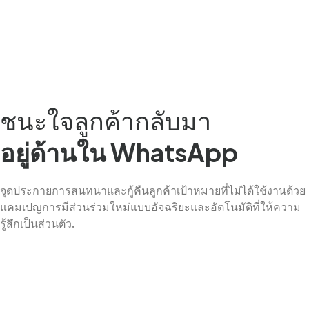
Chinese (China)
Chinese (Taiwan)
Ukrainian
Tamil
Panjabi
ชนะใจลูกค้ากลับมา
Kurdish
อยู่ด้านใน WhatsApp
Kannada
Japanese
จุดประกายการสนทนาและกู้คืนลูกค้าเป้าหมายที่ไม่ได้ใช้งานด้วย
Gujarati
แคมเปญการมีส่วนร่วมใหม่แบบอัจฉริยะและอัตโนมัติที่ให้ความ
French (France)
รู้สึกเป็นส่วนตัว.
Malayalam
Persian
Italian
Greek