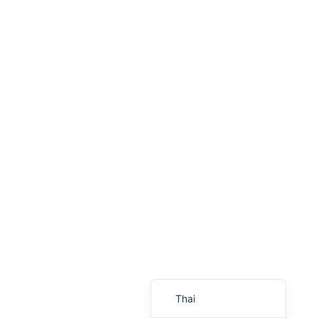
Portuguese
Urdu
Telugu
Kazakh
Spanish (Colombia)
Spanish (Argentina)
Uzbek
Hebrew
Vietnamese
Polish
Malay
English
Thai