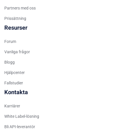
Spanish (Venezuela)
Partners med oss
Arabic (Bahrain)
Prissättning
Romanian
Resurser
Arabic (UAE)
Forum
Spanish (Chile)
Arabic (Kuwait)
Vanliga frågor
Dutch
Blogg
Arabic (Qatar)
Hjälpcenter
Spanish (Ecuador)
Fallstudier
French (Belgium)
Kontakta
Arabic (Oman)
Karriärer
Arabic (Saudi Arabia)
White Label-lösning
Indonesian
Bli API-leverantör
Tagalog