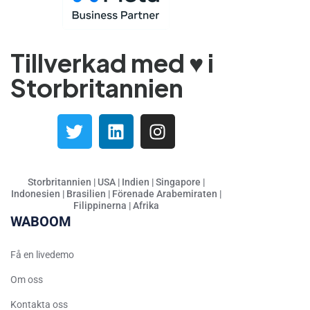
Gujarati
French (France)
Malayalam
Tillverkad med ♥️ i
Persian
Storbritannien
Italian
Greek
Danish
Assamese
Storbritannien | USA | Indien | Singapore |
Spanish (Mexico)
Indonesien | Brasilien | Förenade Arabemiraten |
Filippinerna | Afrika
Hindi
WABOOM
Spanish (Spain)
Moroccan Arabic
Få en livedemo
Serbian
Om oss
Russian
Kontakta oss