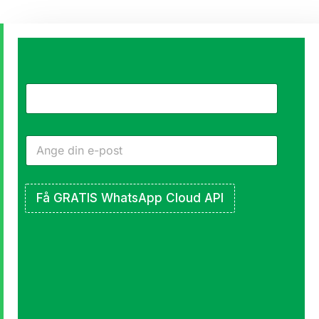
Vänd
varje
WhatsApp-
meddelande
till en
Få GRATIS WhatsApp Cloud API
försäljning
Marknadsför
produkter,
flash-
erbjudanden