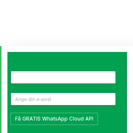
Automatisera
rabatter,
påfyllningar
och
Nya
Få GRATIS WhatsApp Cloud API
lanseringsvarningar