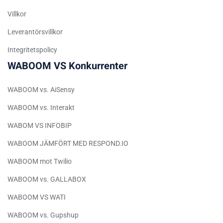
Villkor
Turkish
German
Leverantörsvillkor
Spanish (Peru)
Integritetspolicy
WABOOM VS Konkurrenter
Bengali
Portuguese
WABOOM vs. AiSensy
Urdu
WABOOM vs. Interakt
Telugu
WABOM VS INFOBIP
Kazakh
WABOOM JÄMFÖRT MED RESPOND.IO
Spanish (Colombia)
WABOOM mot Twilio
Spanish (Argentina)
Uzbek
WABOOM vs. GALLABOX
Hebrew
WABOOM VS WATI
Vietnamese
WABOOM vs. Gupshup