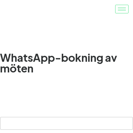
Förenkla schemaläggningen. Minska antalet utebliven
ankomster. Gör kunderna glada
WhatsApp-bokning av
möten
Denna enkla märkning skapar omedelbar
trovärdighet, minskar kundernas tveksamhet och gör
varje samtal mer värdefullt.