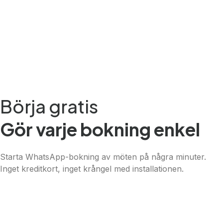
Danish
Assamese
Spanish (Mexico)
Hindi
Spanish (Spain)
Moroccan Arabic
Börja gratis
Serbian
Gör varje bokning enkel
Russian
Spanish (Venezuela)
Starta WhatsApp-bokning av möten på några minuter.
Arabic (Bahrain)
Inget kreditkort, inget krångel med installationen.
Romanian
Arabic (UAE)
Spanish (Chile)