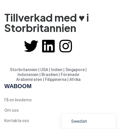
Urdu
Tillverkad med ♥️ i
Telugu
Storbritannien
Kazakh
Spanish (Colombia)
Spanish (Argentina)
Uzbek
Hebrew
Storbritannien | USA | Indien | Singapore |
Vietnamese
Indonesien | Brasilien | Förenade
Arabemiraten | Filippinerna | Afrika
Thai
WABOOM
Polish
Få en livedemo
Malay
Om oss
English
Kontakta oss
Swedish