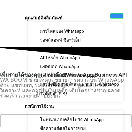
คุณสมบัติผลิตภัณฑ์
การไหลของ Whatsapp
วอทส์แอพพ์ ซีอาร์เอ็ม
วอทส์แอพพ์ บลู ติ๊ก
API ธุรกิจ WhatsApp
แชทบอท WhatsApp
เพิ่มรายได้ของคุณ 7 เท่าด้วย WhatsApp Business API
ระบบอัตโนมัติของ WhatsApp
WA BOOM ช่วยให้คุณ ขยายการตลาดบน WhatsApp
การส่งข้อความจำนวนมากผ่าน WhatsApp
ด้วย แชทบอท, ระบบอัตโนมัติ, การบรอดแคสต์, การ
วิเคราะห์ และการยืนยันบลูติ๊ก เติบโตอย่างชาญฉลาด
(การออกอากาศ)
รวดเร็ว และง่ายดายยิ่งขึ้น
กรณีการใช้งาน
โฆษณาแบบคลิกไปยัง WhatsApp
ข้อความส่งเสริมการขาย