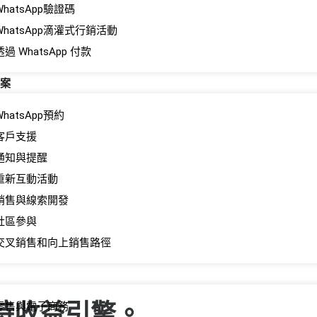
WhatsApp驗證碼
WhatsApp滴灌式行銷活動
透過 WhatsApp 付款
案
WhatsApp預約
客戶支援
通知與提醒
重新互動活動
銷售與線索開發
社區參與
交叉銷售和向上銷售路徑
時收益引擎。.
零售與電子商務