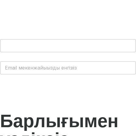
ТЕГІН WhatsApp Cloud API алыңыз
Барлығымен