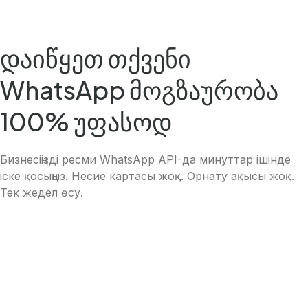
დაიწყეთ თქვენი
WhatsApp მოგზაურობა
100% უფასოდ
Бизнесіңізді ресми WhatsApp API-да минуттар ішінде
іске қосыңыз. Несие картасы жоқ. Орнату ақысы жоқ.
Тек жедел өсу.