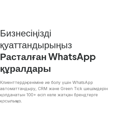
Бизнесіңізді
қуаттандырыңыз
Расталған WhatsApp
құралдары
Клиенттердің сеніміне ие болу үшін WhatsApp
автоматтандыру, CRM және Green Tick шешімдерін
қолданатын 100+ өсіп келе жатқан брендтерге
қосылыңыз.