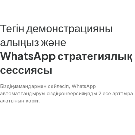
Тегін демонстрацияны
алыңыз және
WhatsApp стратегиялық
сессиясы
Біздің мамандармен сөйлесіп, WhatsApp
автоматтандыруы сіздің конверсияңызды 2 есе арттыра
алатынын көріңіз.