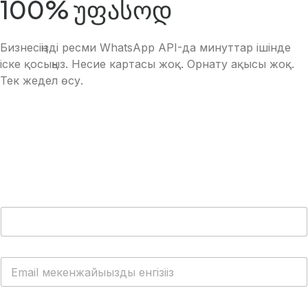
100% უფასოდ
Бизнесіңізді ресми WhatsApp API-да минуттар ішінде
іске қосыңыз. Несие картасы жоқ. Орнату ақысы жоқ.
Тек жедел өсу.