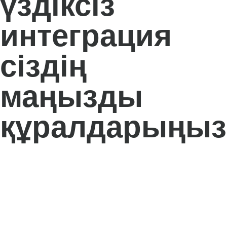
үздіксіз
интеграция
сіздің
маңызды
құралдарыңыз