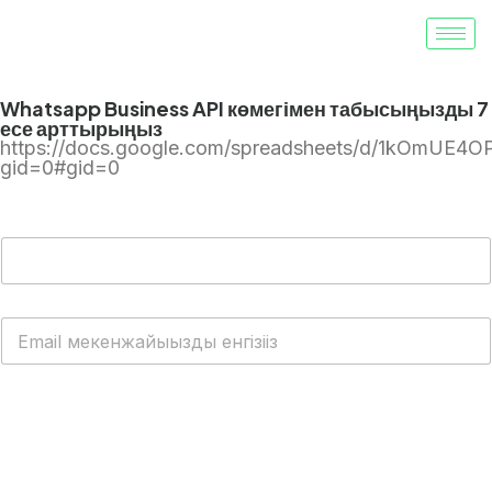
Whatsapp Business API көмегімен табысыңызды 7
есе арттырыңыз
https://docs.google.com/spreadsheets/d/1kOmUE4
gid=0#gid=0
ТЕГІН WhatsApp Cloud API алыңыз