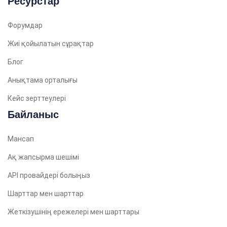
Ресурстар
Kannada
Japanese
Форумдар
Gujarati
Жиі қойылатын сұрақтар
French (France)
Блог
Malayalam
Анықтама орталығы
Persian
Кейс зерттеулері
Italian
Байланыс
Greek
Danish
Мансап
Assamese
Ақ жапсырма шешімі
Spanish (Mexico)
API провайдері болыңыз
Hindi
Шарттар мен шарттар
Spanish (Spain)
Жеткізушінің ережелері мен шарттары
Moroccan Arabic