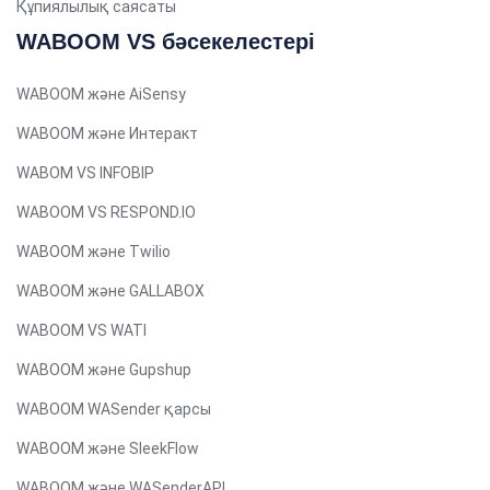
Құпиялылық саясаты
Serbian
WABOOM VS бәсекелестері
Russian
Spanish (Venezuela)
WABOOM және AiSensy
Arabic (Bahrain)
WABOOM және Интеракт
Swedish
WABOM VS INFOBIP
Romanian
WABOOM VS RESPOND.IO
Arabic (UAE)
WABOOM және Twilio
Spanish (Chile)
WABOOM және GALLABOX
Arabic (Kuwait)
WABOOM VS WATI
Dutch
WABOOM және Gupshup
Arabic (Qatar)
WABOOM WASender қарсы
Spanish (Ecuador)
WABOOM және SleekFlow
French (Belgium)
Arabic (Oman)
WABOOM және WASenderAPI