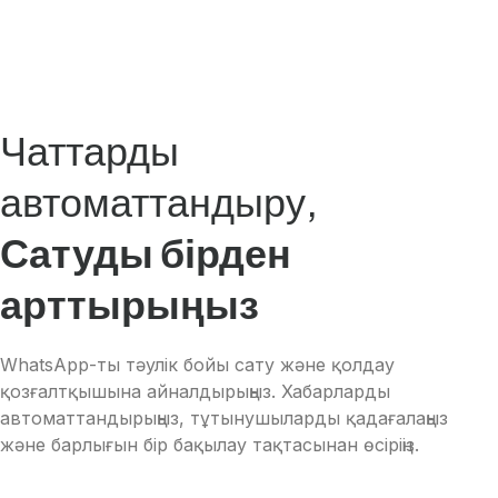
Чаттарды
автоматтандыру,
Сатуды бірден
арттырыңыз
WhatsApp-ты тәулік бойы сату және қолдау
қозғалтқышына айналдырыңыз. Хабарларды
автоматтандырыңыз, тұтынушыларды қадағалаңыз
және барлығын бір бақылау тақтасынан өсіріңіз.