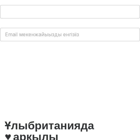
ТЕГІН WhatsApp Cloud API алыңыз
Ұлыбританияда
♥️ арқылы