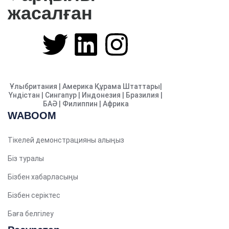
жасалған
Ұлыбритания | Америка Құрама Штаттары|
Үндістан | Сингапур | Индонезия | Бразилия |
БАӘ | Филиппин | Африка
Chinese (Hong Kong)
WABOOM
Chinese (China)
Тікелей демонстрацияны алыңыз
Chinese (Taiwan)
Біз туралы
Ukrainian
Бізбен хабарласыңы
Tamil
Бізбен серіктес
Panjabi
Kurdish
Баға белгілеу