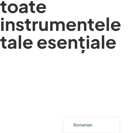
toate
Urdu
instrumentele
Telugu
Kazakh
tale esențiale
Spanish (Colombia)
Spanish (Argentina)
Uzbek
Hebrew
Vietnamese
Thai
Polish
Malay
English
Romanian