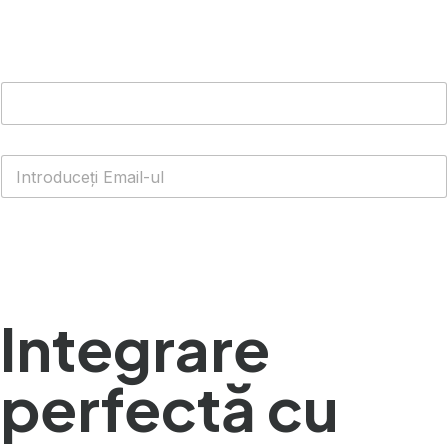
Arabic (Kuwait)
Dutch
Arabic (Qatar)
Spanish (Ecuador)
French (Belgium)
Arabic (Oman)
Arabic (Saudi Arabia)
Indonesian
Obțineți WhatsApp Cloud API GRATUIT
Tagalog
Turkish
Integrare
German
Spanish (Peru)
perfectă cu
Bengali
Portuguese