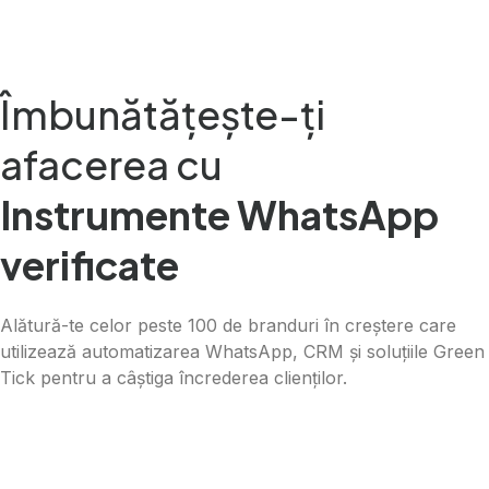
Danish
Assamese
Îmbunătățește-ți
Spanish (Mexico)
Hindi
afacerea cu
Spanish (Spain)
Instrumente WhatsApp
Moroccan Arabic
Serbian
verificate
Russian
Spanish (Venezuela)
Alătură-te celor peste 100 de branduri în creștere care
utilizează automatizarea WhatsApp, CRM și soluțiile Green
Arabic (Bahrain)
Tick pentru a câștiga încrederea clienților.
Swedish
Arabic (UAE)
Spanish (Chile)