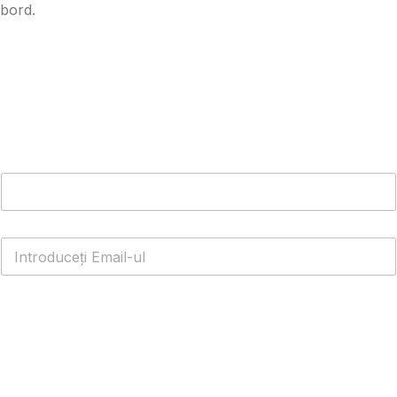
bord.
Obțineți WhatsApp Cloud API GRATUIT