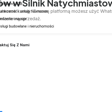
któw w Silnik Natychmias
latformy B2B
teczne kanały. Z naszą platformą możesz użyć What
ankowość i usługi finansowe
hmiastową sprzedaż.
edzenie i napoje
sługi budowlane i nieruchomości
aktuj Się Z Nami