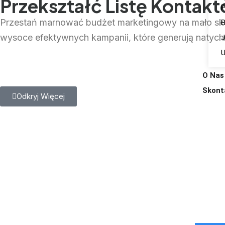
Przekształć Listę Konta
P
Przestań marnować budżet marketingowy na mało sku
B
wysoce efektywnych kampanii, które generują natyc
J
U
O Nas
Skont
Odkryj Więcej