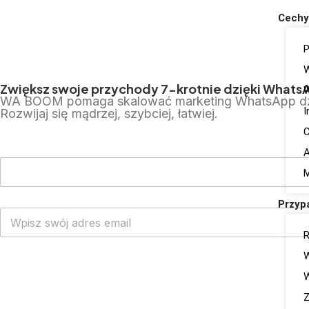
Cechy
P
Zwiększ swoje przychody 7-krotnie dzięki WhatsA
W
WA BOOM pomaga skalować marketing WhatsApp dzięki
I
Rozwijaj się mądrzej, szybciej, łatwiej.
C
A
M
Przyp
R
W
Odbierz DARMOWE WhatsApp Cloud API
W
Z