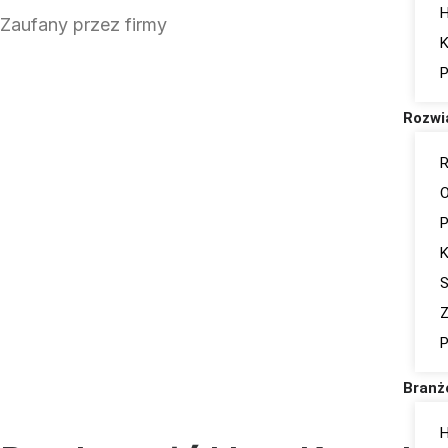
H
Zaufany przez firmy
K
P
Rozwi
R
O
P
K
S
Z
P
Branż
H