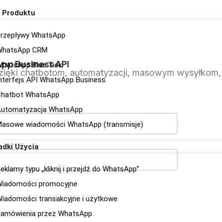
 Produktu
rzepływy WhatsApp
WhatsApp CRM
pp Business API
hatsApp Blue Tick
 chatbotom, automatyzacji, masowym wysyłkom, anal
nterfejs API WhatsApp Business
hatbot WhatsApp
utomatyzacja WhatsApp
asowe wiadomości WhatsApp (transmisje)
adki Użycia
eklamy typu „kliknij i przejdź do WhatsApp”
iadomości promocyjne
iadomości transakcyjne i użytkowe
amówienia przez WhatsApp